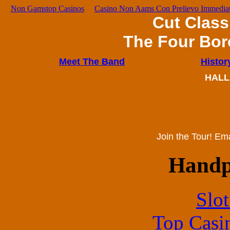
Non Gamstop Casinos
Casino Non Aams Con Prelievo Immedia
Cut Class
The Four Bor
Meet The Band
Histor
HALL
Join the Tour! Em
Handp
Slo
Top Casi