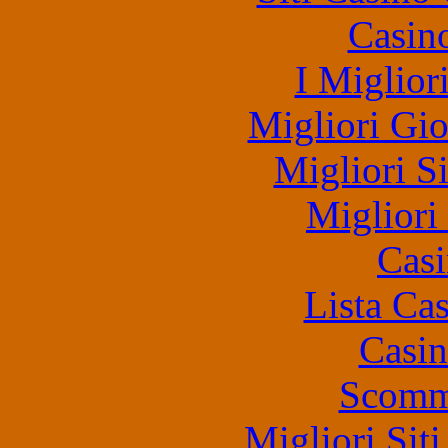
Casin
I Miglior
Migliori Gi
Migliori S
Migliori
Casi
Lista Ca
Casin
Scomm
Migliori Sit