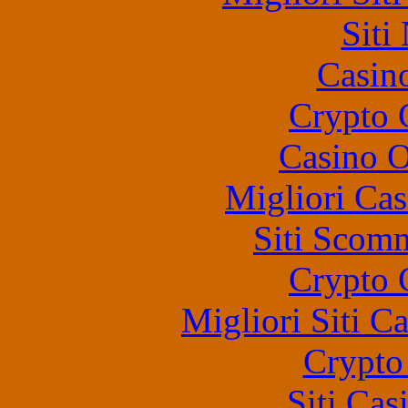
Siti
Casin
Crypto 
Casino O
Migliori Cas
Siti Scom
Crypto 
Migliori Siti 
Crypto
Siti Ca