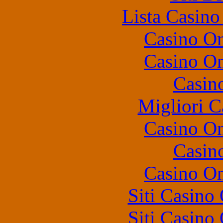
Lista Casin
Casino O
Casino O
Casin
Migliori 
Casino O
Casin
Casino O
Siti Casino
Siti Casino