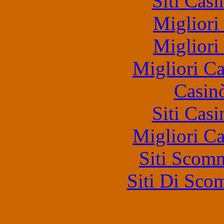
Siti Ca
Migliori
Migliori
Migliori 
Casin
Siti Ca
Migliori 
Siti Scom
Siti Di Sc