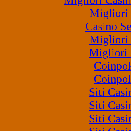
Migliori
Casino S
Migliori
Migliori
Coinpok
Coinpok
Siti Ca
Siti Ca
Siti Ca