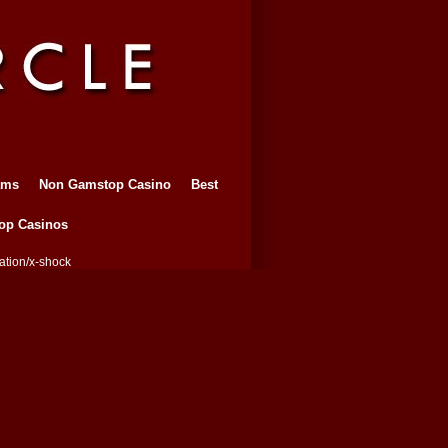
ams
Non Gamstop Casino
Best
op Casinos
ation/x-shock