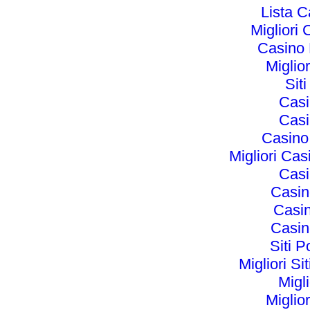
Lista 
Migliori
Casino 
Miglio
Sit
Cas
Cas
Casino 
Migliori Ca
Cas
Casin
Casi
Casin
Siti 
Migliori Si
Migl
Miglio