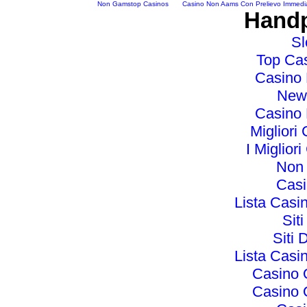
Non Gamstop Casinos
Casino Non Aams Con Prelievo Immedi
Handp
Sl
Top Cas
Casino 
New 
Casino 
Miglior
I Miglio
Non
Cas
Lista Casi
Sit
Siti
Lista Casi
Casino 
Casino 